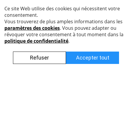
Nyffenegger Armaturen AG
Leutschenbachstrasse 38
8050 Zürich
044 308 45 85 (francophone)
info@nyff.ch
Conditions générales
Impressum
Protection des données
Postes vacants