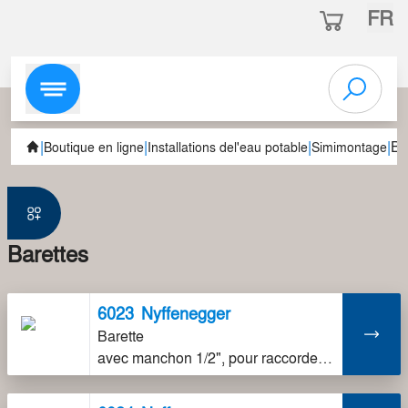
FR
|
|
|
|
Ba
Boutique en ligne
Installations del'eau potable
Simimontage
Barettes
6023
Nyffenegger
Barette
avec manchon 1/2", pour raccordement double