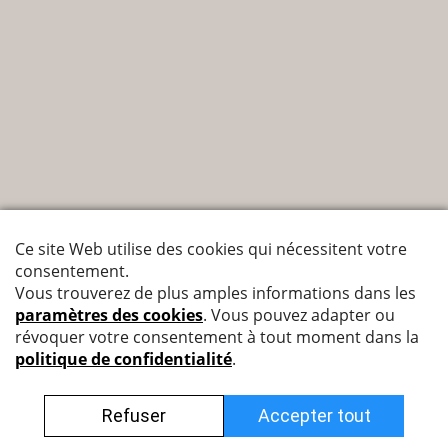
Nyffenegger Armaturen AG
Leutschenbachstrasse 38
8050 Zürich