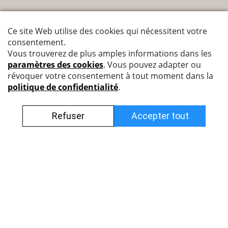
Nyffenegger Armaturen AG
Leutschenbachstrasse 38
8050 Zürich
044 308 45 85 (francophone)
info@nyff.ch
Conditions générales
Impressum
Protection des données