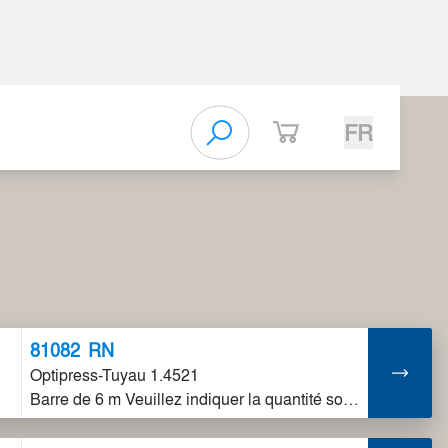
FR
81082
RN
Optipress-Tuyau 1.4521
Barre de 6 m Veuillez indiquer la quantité souhaitée en mètres. Les tuyaux ont une longueur de 6 mètres (unité de vente = 6 m).