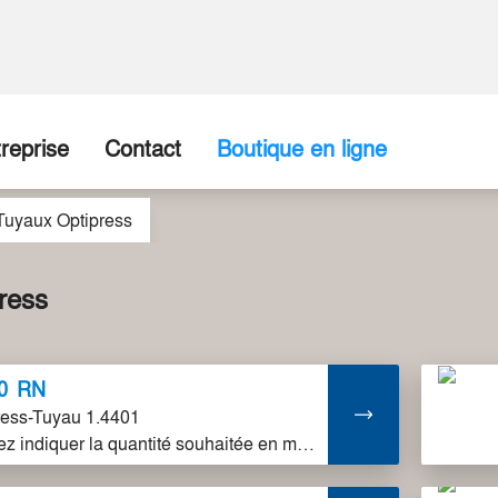
reprise
Contact
Boutique en ligne
Tuyaux Optipress
ropos de nous
Entreprise / Point de vente
disposition
torique
Formulaire de contact
ress
re Équipe
0
RN
tenaires commerciaux
ress-Tuyau 1.4401
Veuillez indiquer la quantité souhaitée en mètres. Les tuyaux ont une longueur de 6 mètres (unité de vente = 6 m).
tes vacants