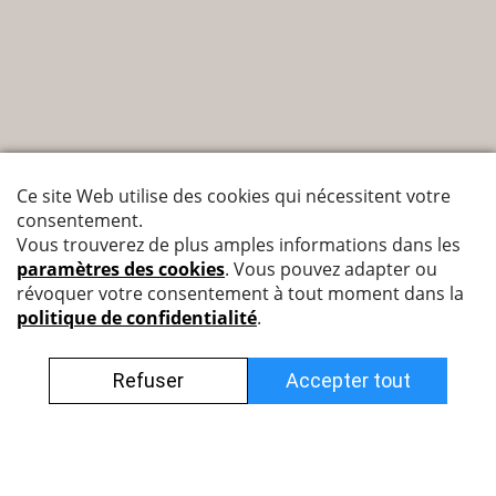
Nyffenegger Armaturen AG
Leutschenbachstrasse 38
8050 Zürich
044 308 45 85 (francophone)
info@nyff.ch