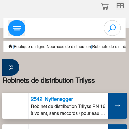
FR
|
|
|
Boutique en ligne
Nourrices de distribution
Robinets de distribut
Robinets de distribution Trilyss
2542
Nyffenegger
Robinet de distribution Trilyss PN 16
à volant, sans raccords / pour eau jusqu'à 90°C et air comprimé siège en acier inoxydable / chapeau 9686 / plaquette indicatrice 9432 commander séparément: GN 1, 11/4: 1492 robinet de purge à boisseau sphérique GN 11/2, 2: 2145 robinet de vidange équerre