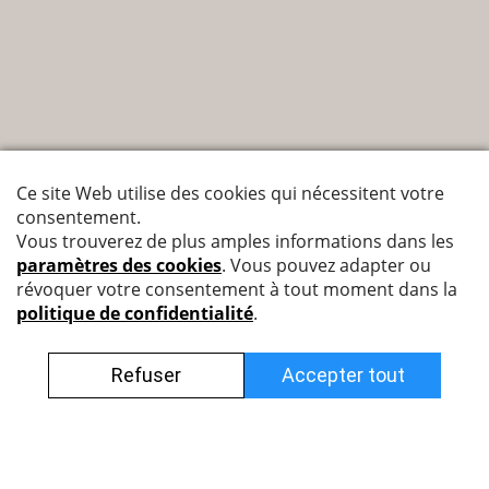
Nyffenegger Armaturen AG
Leutschenbachstrasse 38
8050 Zürich
044 308 45 85 (francophone)
info@nyff.ch