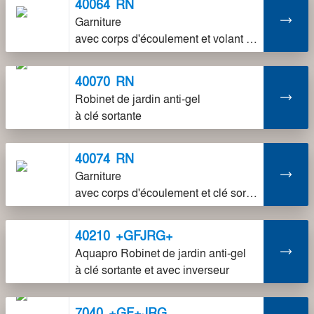
40064
RN
Garniture
avec corps d'écoulement et volant métallique pour robinet de jardin anti-gel 4050/40060
40070
RN
Robinet de jardin anti-gel
à clé sortante
40074
RN
Garniture
avec corps d'écoulement et clé sortante pour robinet de jardin anti-gel 4052/40070
40210
+GFJRG+
Aquapro Robinet de jardin anti-gel
à clé sortante et avec inverseur
7040
+GF+JRG