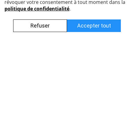
Nyffenegger Armaturen AG
Leutschenbachstrasse 38
8050 Zürich
044 308 45 85 (francophone)
info@nyff.ch
Conditions générales
Impressum
Protection des données
Postes vacants
© Tous droits réservés.