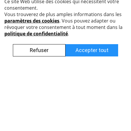
Nyffenegger Armaturen AG
Leutschenbachstrasse 38
8050 Zürich
044 308 45 85 (francophone)
info@nyff.ch
Conditions générales
Impressum
Protection des données
Postes vacants