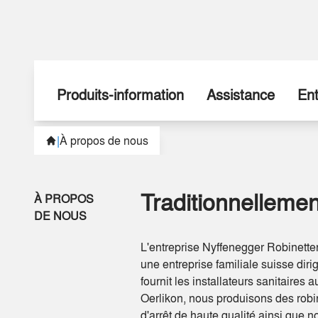
Produits-information
Assistance
Ent
|
À propos de nous
Promotions
Voici comment faire
À p
Nouveautés
Nous sommes à votre 
His
Traditionnellemen
À PROPOS
Hausse de prix
Téléchargements
Not
DE NOUS
L'entreprise Nyffenegger Robinetter
sudoFIT
Par
Formation
une entreprise familiale suisse dir
fournit les installateurs sanitaires 
Installation cuisine
Pos
Oerlikon, nous produisons des robin
d'arrêt de haute qualité ainsi que 