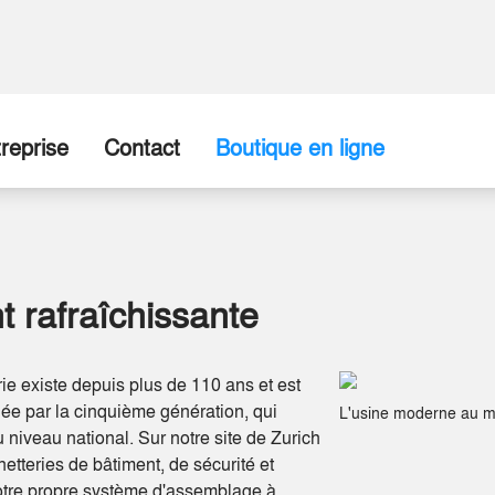
reprise
Contact
Boutique en ligne
ropos de nous
Entreprise / Point de vente
disposition
torique
Formulaire de contact
t rafraîchissante
re Équipe
ie existe depuis plus de 110 ans et est
tenaires commerciaux
igée par la cinquième génération, qui
L'usine moderne au mi
au niveau national. Sur notre site de Zurich
tes vacants
etteries de bâtiment, de sécurité et
notre propre système d'assemblage à