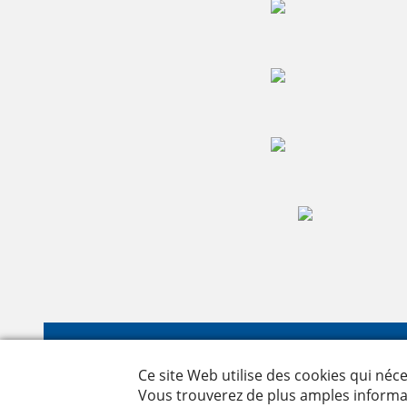
Nyffen
Leutsc