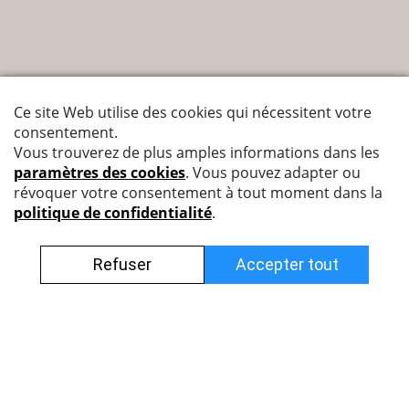
Nyffenegger Armaturen AG
Leutschenbachstrasse 38
8050 Zürich
044 308 45 85 (francophone)
info@nyff.ch
Conditions générales