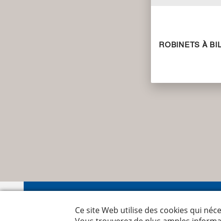
ROBINETS À BI
Nyffen
Leutsc