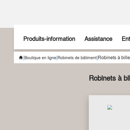
Produits-information
Assistance
Ent
|
|
|
Robinets à bille
Promotions
Voici comment faire
À p
Boutique en ligne
Robinets de bâtiment
Nouveautés
Nous sommes à votre 
His
Robinets à bil
Hausse de prix
Téléchargements
Not
sudoFIT
Par
Formation
Installation cuisine
Pos