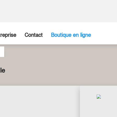
reprise
Contact
Boutique en ligne
ropos de nous
Entreprise / Point de vente
disposition
torique
Formulaire de contact
le
re Équipe
tenaires commerciaux
tes vacants