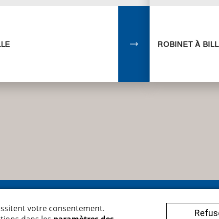
LLE
ROBINET À BIL
egger Armaturen AG
Conditions générales
henbachstrasse 38