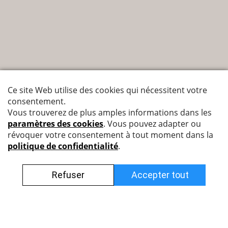
Nyffenegger Armaturen AG
Leutschenbachstrasse 38
8050 Zürich
044 308 45 85 (francophone)
info@nyff.ch