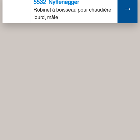
5532
Nyffenegger
Robinet à boisseau pour chaudière
lourd, mâle