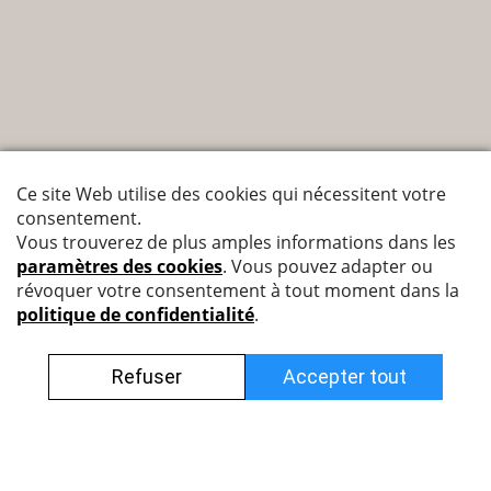
Nyffenegger Armaturen AG
Leutschenbachstrasse 38
8050 Zürich
044 308 45 85 (francophone)
info@nyff.ch