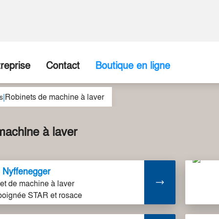
reprise
Contact
Boutique en ligne
|
Robinets de machine à laver
ropos de nous
Entreprise / Point de vente
s
disposition
torique
Formulaire de contact
machine à laver
re Équipe
Nyffenegger
tenaires commerciaux
et de machine à laver
poignée STAR et rosace
tes vacants