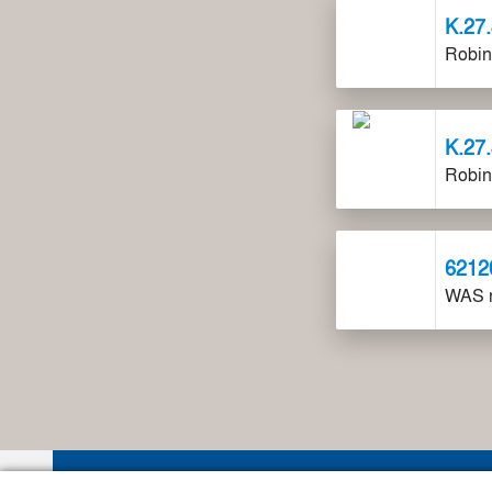
K.27
Robin
K.27
Robin
6212