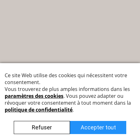
Nyffenegger Armaturen AG
Leutschenbachstrasse 38
8050 Zürich