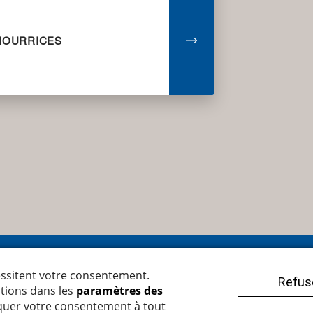
NOURRICES
egger Armaturen AG
Conditions générales
henbachstrasse 38
rich