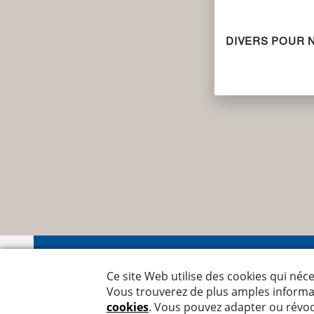
DIVERS POUR 
Nyffen
Leutsc
8050 Zü