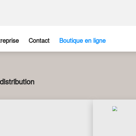
reprise
Contact
Boutique en ligne
ropos de nous
Entreprise / Point de vente
disposition
torique
Formulaire de contact
distribution
re Équipe
tenaires commerciaux
tes vacants