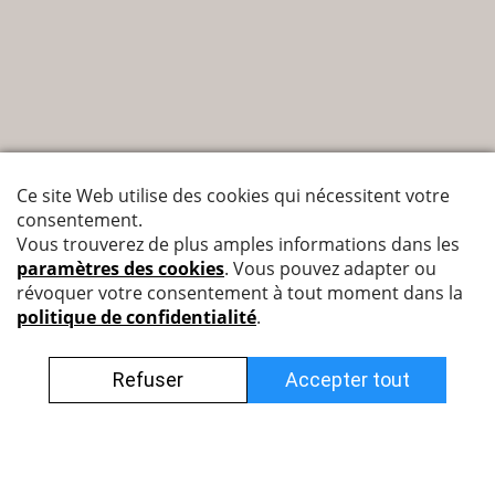
Nyffenegger Armaturen AG
Leutschenbachstrasse 38
8050 Zürich
044 308 45 85 (francophone)
info@nyff.ch