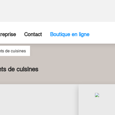
reprise
Contact
Boutique en ligne
s de cuisines
ropos de nous
Entreprise / Point de vente
disposition
torique
Formulaire de contact
s de cuisines
re Équipe
tenaires commerciaux
tes vacants