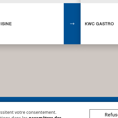
ISINE
KWC GASTRO
egger Armaturen AG
Conditions générales
henbachstrasse 38