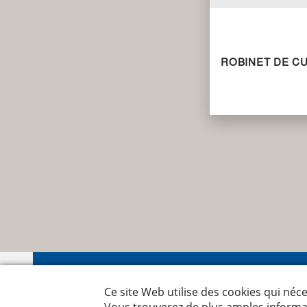
ROBINET DE CU
Nyffen
Leutsc