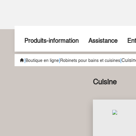
Produits-information
Assistance
Ent
|
|
|
Cuisin
Promotions
Voici comment faire
À p
Boutique en ligne
Robinets pour bains et cuisines
Nouveautés
Nous sommes à votre 
His
Cuisine
Hausse de prix
Téléchargements
Not
sudoFIT
Par
Formation
Installation cuisine
Pos