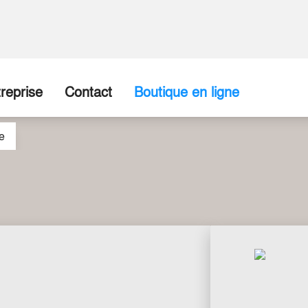
reprise
Contact
Boutique en ligne
e
ropos de nous
Entreprise / Point de vente
disposition
torique
Formulaire de contact
re Équipe
tenaires commerciaux
tes vacants