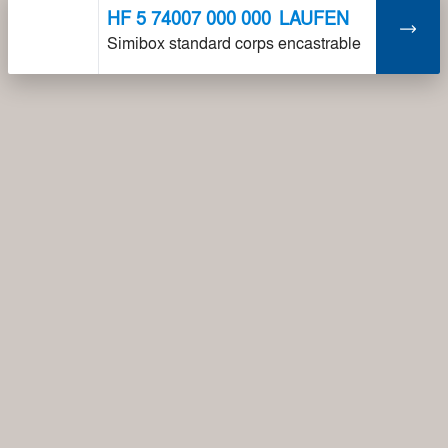
HF 5 74007 000 000
LAUFEN
Simibox standard corps encastrable