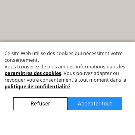
Nyffenegger Armaturen AG
Leutschenbachstrasse 38
8050 Zürich
044 308 45 85 (francophone)
info@nyff.ch