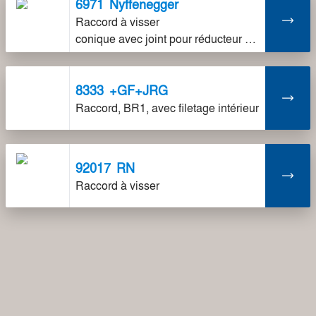
6971
Nyffenegger
Raccord à visser
conique avec joint pour réducteur de pression 6150/2070 et groue de sûreté et Simipur Speedy/Master.
8333
+GF+JRG
Raccord, BR1, avec filetage intérieur
92017
RN
Raccord à visser