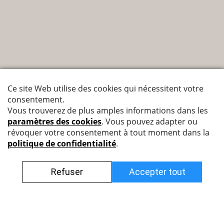
Nyffenegger Armaturen AG
Leutschenbachstrasse 38
8050 Zürich
044 308 45 85 (francophone)
info@nyff.ch