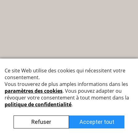
Nyffenegger Armaturen AG
Leutschenbachstrasse 38
8050 Zürich