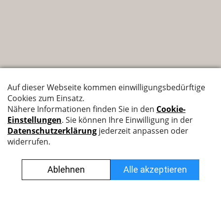
Nyffenegger Armaturen AG
Leutschenbachstrasse 38
8050 Zürich
044 308 45 45
info@nyff.ch