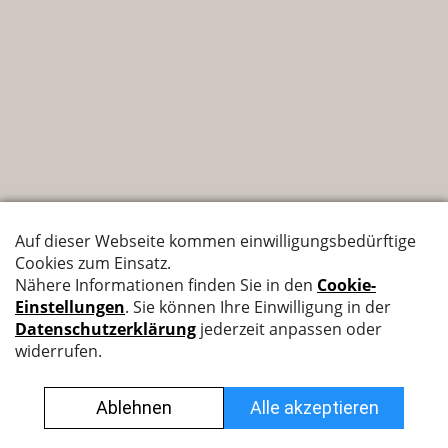
Nyffenegger Armaturen AG
Leutschenbachstrasse 38
8050 Zürich