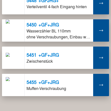
5448
+GFJRG+
Verteilventil 4-fach Eingang hinten
5450
+GF+JRG
Wasserzähler BL 110mm
ohne Verschraubungen, Einbau waagrecht oder senkrecht möglich. Passende Verschraubungen siehe 6971.07 (DN 15) und 6971.09 (DN 20).
5451
+GF+JRG
Zwischenstück
5455
+GF+JRG
Muffen-Verschraubung