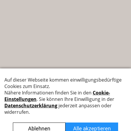
Nyffenegger Armaturen AG