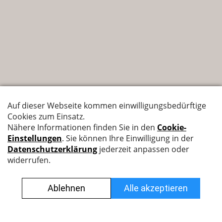
Nyffenegger Armaturen AG
Leutschenbachstrasse 38
8050 Zürich
044 308 45 45