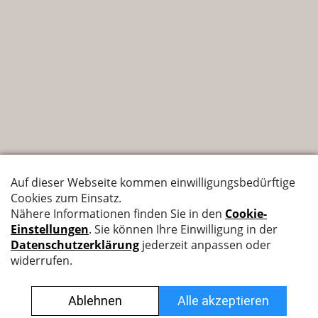
Nyffenegger Armaturen AG
Leutschenbachstrasse 38