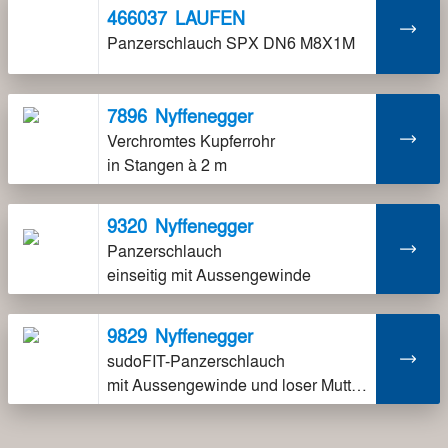
466037
LAUFEN
Panzerschlauch SPX DN6 M8X1M
7896
Nyffenegger
Verchromtes Kupferrohr
in Stangen à 2 m
9320
Nyffenegger
Panzerschlauch
einseitig mit Aussengewinde
9829
Nyffenegger
sudoFIT-Panzerschlauch
mit Aussengewinde und loser Mutter Darf nicht mit verchromtem Kupferrohr benutzt werden!