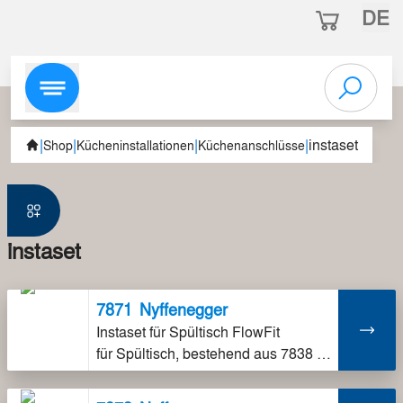
DE
|
|
|
|
instaset
Shop
Kücheninstallationen
Küchenanschlüsse
instaset
7871
Nyffenegger
Instaset für Spültisch FlowFit
für Spültisch, bestehend aus 7838 und 7868, ohne Klemmverschraubungen, fix auf Installationshalter montiert, inklusive Schalldämmung