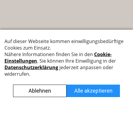
Nyffenegger Armaturen AG
Leutschenbachstrasse 38
8050 Zürich
044 308 45 45
info@nyff.ch
Verkaufs- und Lieferbedingungen