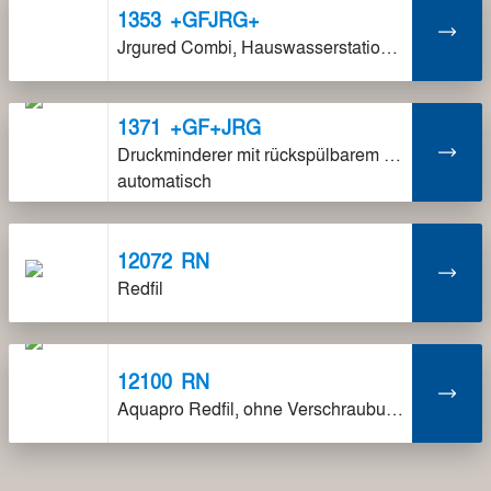
1353
+GFJRG+
Jrgured Combi, Hauswasserstation ohne Verschraubungen
1371
+GF+JRG
Druckminderer mit rückspülbarem Feinfilter
automatisch
12072
RN
Redfil
12100
RN
Aquapro Redfil, ohne Verschraubungen