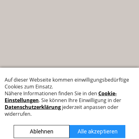
Nyffenegger Armaturen AG
Leutschenbachstrasse 38