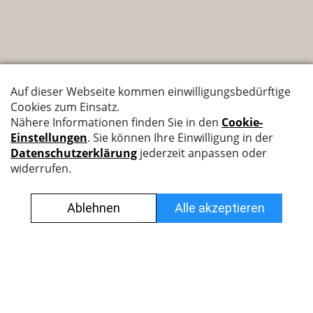
Nyffenegger Armaturen AG
Leutschenbachstrasse 38
8050 Zürich
044 308 45 45
info@nyff.ch
Verkaufs- und Lieferbedingungen