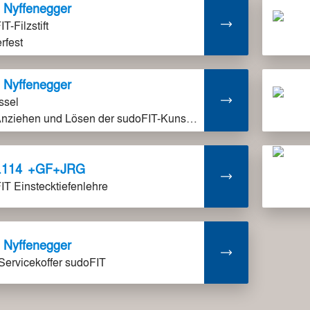
Nyffenegger
T-Filzstift
rfest
Nyffenegger
ssel
zum Anziehen und Lösen der sudoFIT-Kunststoffhülsen
.114
+GF+JRG
IT Einstecktiefenlehre
Nyffenegger
Servicekoffer sudoFIT