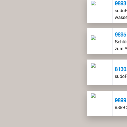
9893
sudoFI
wasse
9895
Schlü
8130
sudoF
9899
9899 