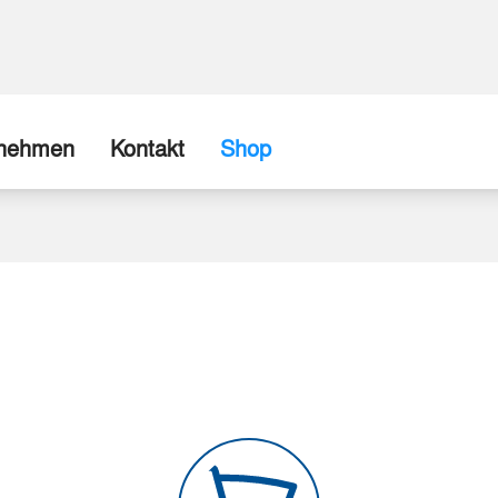
rnehmen
Kontakt
Shop
ns
Firma / Abholshop
chte
Kontaktformular
Wir können (fast) alles realisieren
spartner
Beispiele aus unserer Werkstatt