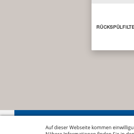
Nyffen
Leutsc