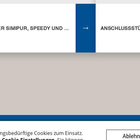
RÜCKSPÜLFILTER SIMIPUR, SPEEDY UND JUDO
egger Armaturen AG
Verkaufs- und Lieferbedingung
henbachstrasse 38