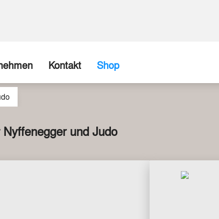
rnehmen
Kontakt
Shop
udo
ns
Firma / Abholshop
chte
Kontaktformular
r Nyffenegger und Judo
Wir können (fast) alles realisieren
spartner
Beispiele aus unserer Werkstatt