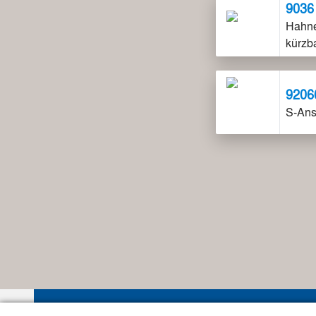
9036
Hahne
kürzb
9206
S-Ans