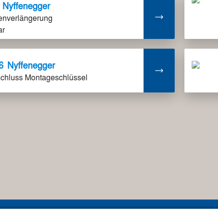
Nyffenegger
nverlängerung
ar
6
Nyffenegger
chluss Montageschlüssel