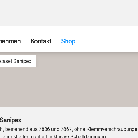
rnehmen
Kontakt
Shop
staset Sanipex
ns
Firma / Abholshop
chte
Kontaktformular
Wir können (fast) alles realisieren
spartner
Beispiele aus unserer Werkstatt
 Sanipex
sch, bestehend aus 7836 und 7867, ohne Klemmverschraubunge
tallationshalter montiert, inklusive Schalldämmung