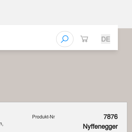
DE
7876
Produkt-Nr
n,
Nyffenegger