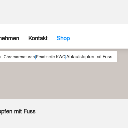
rnehmen
Kontakt
Shop
|
|
Ablaufstopfen mit Fuss
ns
Firma / Abholshop
 zu Chromarmaturen
Ersatzteile KWC
chte
Kontaktformular
Wir können (fast) alles realisieren
spartner
Beispiele aus unserer Werkstatt
opfen mit Fuss