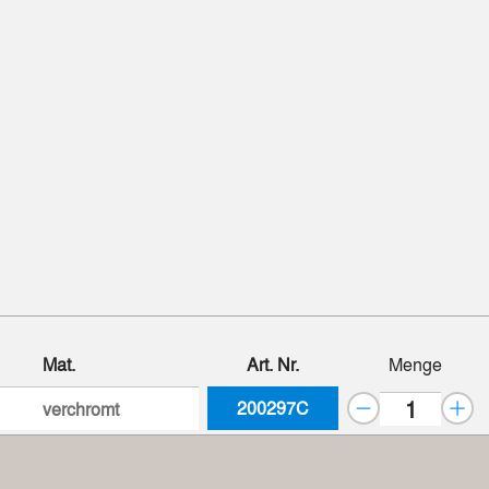
Mat.
Art. Nr.
Menge
200297C
verchromt