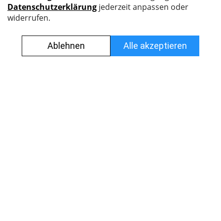
Nyffenegger Armaturen AG
Leutschenbachstrasse 38
8050 Zürich
044 308 45 45
info@nyff.ch
Verkaufs- und Lieferbedingungen
Impressum
Datenschutz
Jobs
© Alle Rechte vorbehalten.