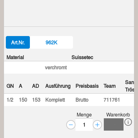
Art.Nr.
962K
Material
Suissetec
verchromt
Sanit
GN
A
AD
Ausführung
Preisbasis
Team
Trösc
1/2
150
153
Komplett
Brutto
711761
Menge
Warenkorb