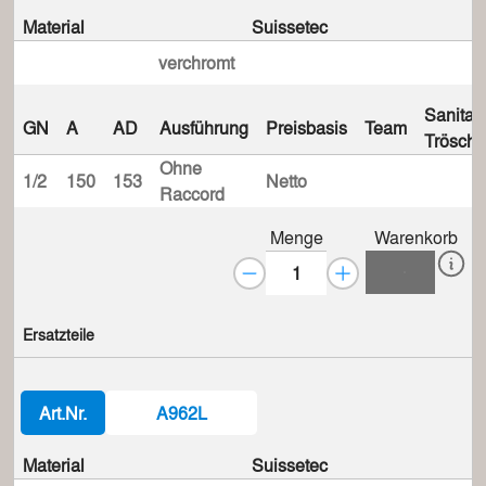
Material
Suissetec
verchromt
Sanitas
GN
A
AD
Ausführung
Preisbasis
Team
Trösch
Ohne
1/2
150
153
Netto
Raccord
Menge
Warenkorb
Ersatzteile
Art.Nr.
A962L
Material
Suissetec