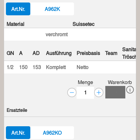
Art.Nr.
A962K
Material
Suissetec
verchromt
Sanitas
GN
A
AD
Ausführung
Preisbasis
Team
Trösch
1/2
150
153
Komplett
Netto
Menge
Warenkorb
Ersatzteile
Art.Nr.
A962KO