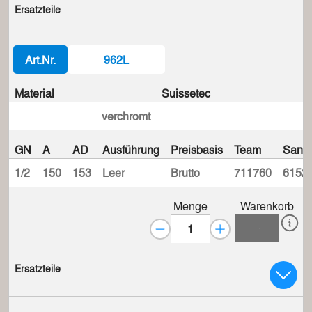
Ersatzteile
Art.Nr.
962L
Material
Suissetec
verchromt
GN
A
AD
Ausführung
Preisbasis
Team
Sanit
1/2
150
153
Leer
Brutto
711760
6152
Menge
Warenkorb
Ersatzteile