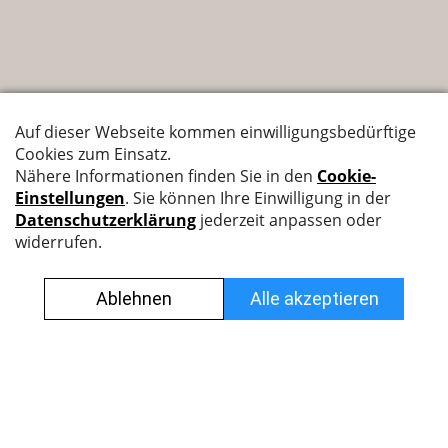
Nyffenegger Armaturen AG
Leutschenbachstrasse 38
8050 Zürich
044 308 45 45
info@nyff.ch
Verkaufs- und Lieferbedingungen