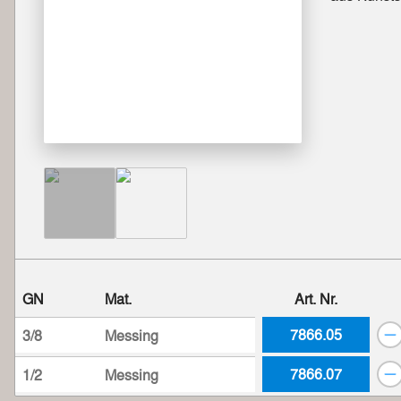
GN
Mat.
Art. Nr.
7866.05
3/8
Messing
7866.07
1/2
Messing