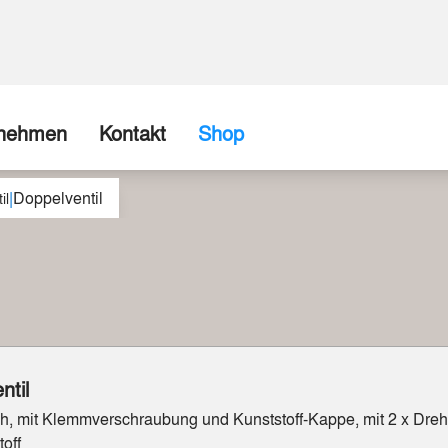
rnehmen
Kontakt
Shop
|
Doppelventil
ns
Firma / Abholshop
il
chte
Kontaktformular
Wir können (fast) alles realisieren
spartner
Beispiele aus unserer Werkstatt
ntil
ch, mit Klemmverschraubung und Kunststoff-Kappe, mit 2 x Drehg
off