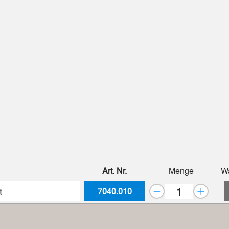
Art. Nr.
Menge
W
7040.010
t