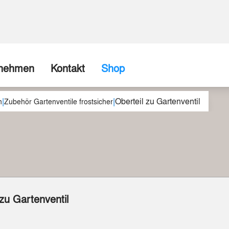
rnehmen
Kontakt
Shop
|
|
Oberteil zu Gartenventil
ns
Firma / Abholshop
n
Zubehör Gartenventile frostsicher
chte
Kontaktformular
Wir können (fast) alles realisieren
spartner
Beispiele aus unserer Werkstatt
 zu Gartenventil