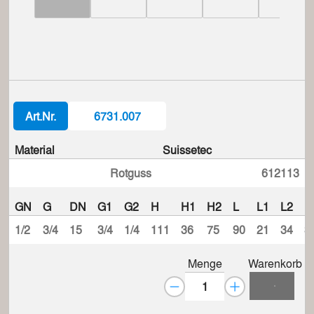
Art.Nr.
6731.007
Material
Suissetec
Rotguss
612113
GN
G
DN
G1
G2
H
H1
H2
L
L1
L2
L
1/2
3/4
15
3/4
1/4
111
36
75
90
21
34
3
Menge
Warenkorb