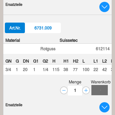
Ersatzteile
Art.Nr.
6731.009
Material
Suissetec
Rotguss
612114
GN
G
DN
G1
G2
H
H1
H2
L
L1
L2
L
3/4
1
20
1
1/4
115
38
77
100
22
42
3
Menge
Warenkorb
Ersatzteile