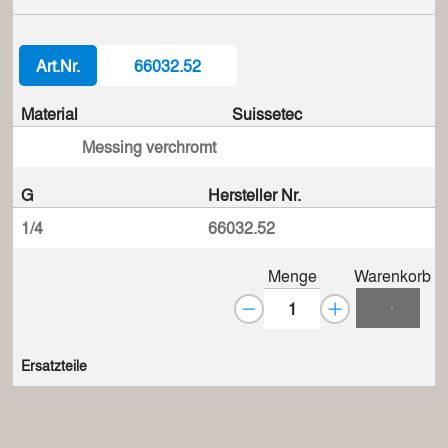
Art.Nr.
66032.52
Material
Suissetec
Messing verchromt
G
Hersteller Nr.
1/4
66032.52
Menge
Warenkorb
Ersatzteile