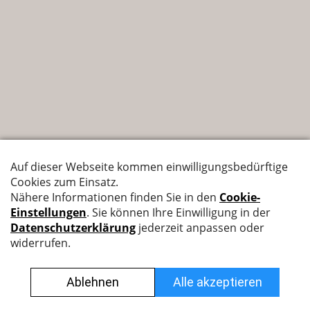
Nyffenegger Armaturen AG
Leutschenbachstrasse 38
8050 Zürich