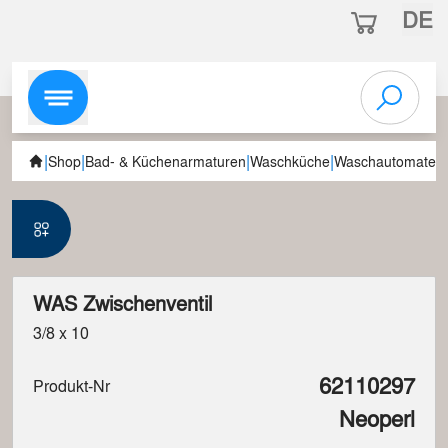
DE
|
|
|
|
Shop
Bad- & Küchenarmaturen
Waschküche
Waschautomatenv
WAS Zwischenventil
3/8 x 10
62110297
Produkt-Nr
Neoperl