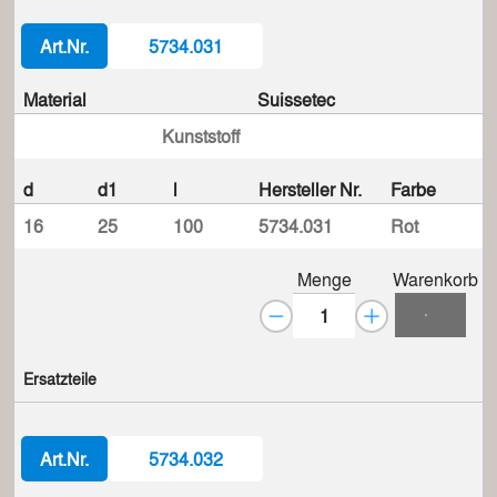
Art.Nr.
5734.031
Material
Suissetec
Kunststoff
d
d1
l
Hersteller Nr.
Farbe
16
25
100
5734.031
Rot
Menge
Warenkorb
Ersatzteile
Art.Nr.
5734.032