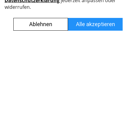
Nyffenegger Armaturen AG
Leutschenbachstrasse 38
8050 Zürich
044 308 45 45
info@nyff.ch
Verkaufs- und Lieferbedingungen
Impressum
Datenschutz
Jobs
© Alle Rechte vorbehalten.