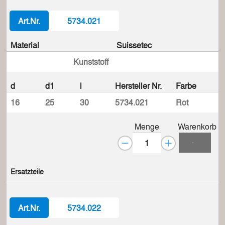
Art.Nr.
5734.021
Material
Suissetec
Kunststoff
d
d1
l
Hersteller Nr.
Farbe
16
25
30
5734.021
Rot
Menge
Warenkorb
Ersatzteile
Art.Nr.
5734.022