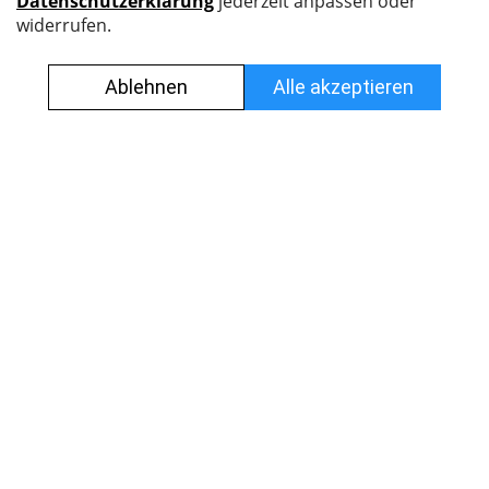
Nyffenegger Armaturen AG
Leutschenbachstrasse 38
8050 Zürich
044 308 45 45
info@nyff.ch
Verkaufs- und Lieferbedingungen
Impressum
Datenschutz
Jobs
© Alle Rechte vorbehalten.