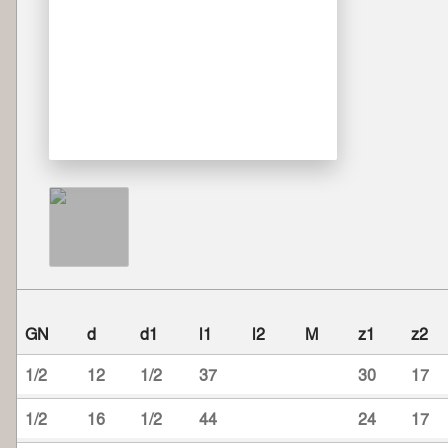
GN
d
d1
l1
l2
M
z1
z2
1/2
12
1/2
37
30
17
1/2
16
1/2
44
24
17