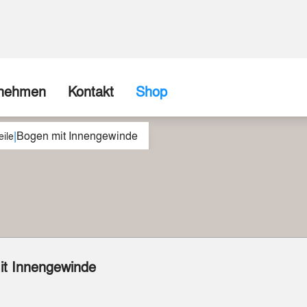
rnehmen
Kontakt
Shop
|
Bogen mit Innengewinde
ns
Firma / Abholshop
ile
chte
Kontaktformular
Wir können (fast) alles realisieren
spartner
Beispiele aus unserer Werkstatt
it Innengewinde