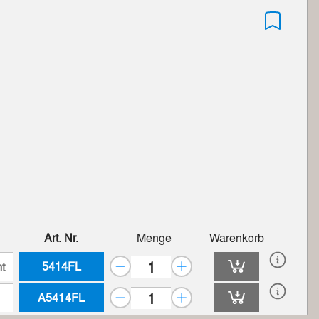
Art. Nr.
Menge
Warenkorb
5414FL
t
A5414FL