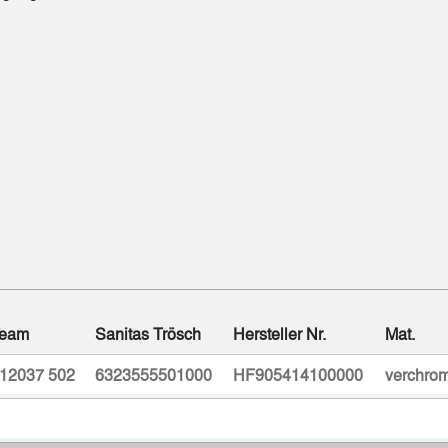
eam
Sanitas Trösch
Hersteller Nr.
Mat.
12037 502
6323555501000
HF905414100000
verchrom