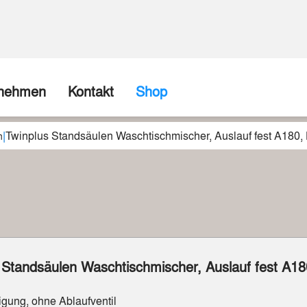
rnehmen
Kontakt
Shop
|
Twinplus Standsäulen Waschtischmischer, Auslauf fest A180,
ns
Firma / Abholshop
n
chte
Kontaktformular
Wir können (fast) alles realisieren
spartner
Beispiele aus unserer Werkstatt
 Standsäulen Waschtischmischer, Auslauf fest A18
igung, ohne Ablaufventil