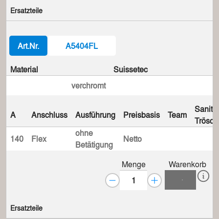
Ersatzteile
Art.Nr.
A5404FL
Material
Suissetec
verchromt
Sanita
A
Anschluss
Ausführung
Preisbasis
Team
Trösch
ohne
140
Flex
Netto
Betätigung
Menge
Warenkorb
Ersatzteile