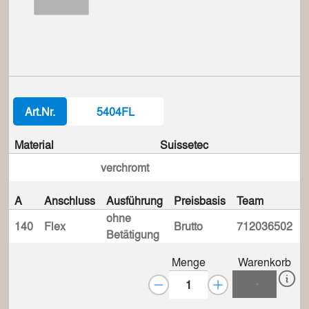
Art.Nr.
5404FL
Material
Suissetec
verchromt
A
Anschluss
Ausführung
Preisbasis
Team
S
ohne
140
Flex
Brutto
712036502
Betätigung
Menge
Warenkorb