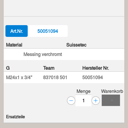
Art.Nr.
50051094
Material
Suissetec
Messing verchromt
G
Team
Hersteller Nr.
M24x1 x 3/4"
837018 501
50051094
Menge
Warenkorb
Ersatzteile