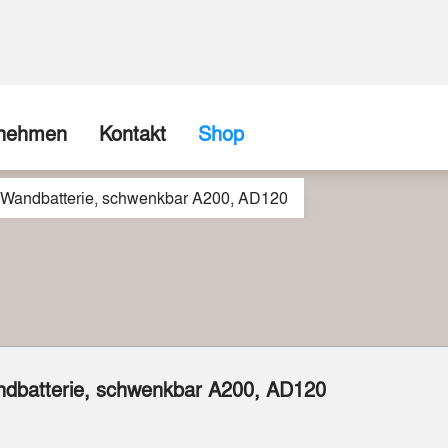
rnehmen
Kontakt
Shop
r Wandbatterie, schwenkbar A200, AD120
ns
Firma / Abholshop
chte
Kontaktformular
Wir können (fast) alles realisieren
spartner
Beispiele aus unserer Werkstatt
ndbatterie, schwenkbar A200, AD120