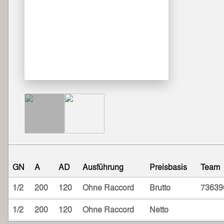
GN
A
AD
Ausführung
Preisbasis
Team
1/2
200
120
Ohne Raccord
Brutto
73639
1/2
200
120
Ohne Raccord
Netto