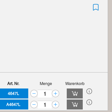
Art. Nr.
Menge
Warenkorb
4647L
A4647L